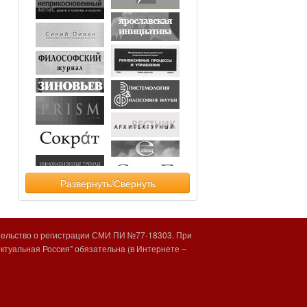
Развернуть/Свернуть
тельство о регистрации СМИ ПИ №77-18303. При
туальная Россия" обязательна (в Интернете –