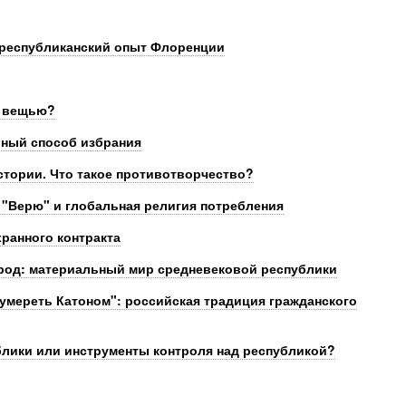
 республиканский опыт Флоренции
a вещью?
рный способ избрания
стории. Что такое противотворчество?
"Верю" и глобальная религия потребления
хранного контракта
род: материальный мир средневековой республики
 умереть Катоном": российская традиция гражданского
блики или инструменты контроля над республикой?