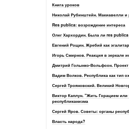
Книга уроков
Николай Рубинштейн. Макиавелли и
Res publica: возрождение интереса
Олег Хархордин. Была ли res public
Евгений Рощин. Жребий как эгалита
Игорь Смирнов. Реакция в зеркале и
Дмитрий Голынко-Вольфсон. Проект 
Вадим Волков. Республика как тип о
Сергей Трояновский. Великий Новго
Виктор Каплун. "Жить Горацием или
республиканизма
Сергей Яров. Советы: органы респу
Власть народа?