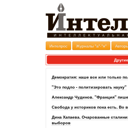
Интелрос
Журналы "а"-"я"
Авторы
Другие
Демократия: наше все или только п
"Это подло - политизировать науку"
Александр Чудинов. "Франция" пишем,
Свобода у историков пока есть. Во в
Дина Хапаева. Очарованные сталини
выборов