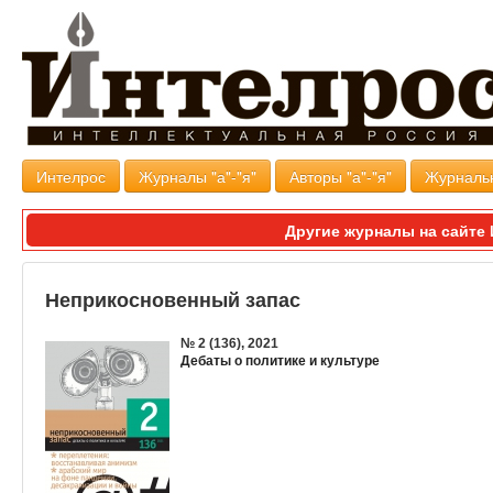
Интелрос
Журналы "а"-"я"
Авторы "а"-"я"
Журналь
Другие журналы на сайт
Неприкосновенный запас
№ 2 (136), 2021
Дебаты о политике и культуре