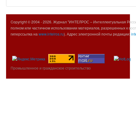
Copyright © 2004 -
2026. Журнал "ИНТЕЛРОС – Интеллектуальная Росси
полном или частичном использовании материалов, разрешенных к вос
гиперссылка на
www.intelros.ru
). Адрес электронной почты редакции:
int
Промышленное и гражданское строительство