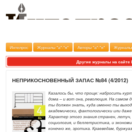
Интелрос
Журналы "а"-"я"
Авторы "а"-"я"
Журналь
Другие журналы на сайт
НЕПРИКОСНОВЕННЫЙ ЗАПАС №84 (4/2012)
Казалось бы, что проще: набросить курт
дома – и вот она, революция. На самом д
ты должен знать, куда именно ты выход
академически, фактологически или даже
Характер этого знания странен, летуч, 
социология, и беллетристика, и экономик
конечно же, эротика. Краеведам, бурж