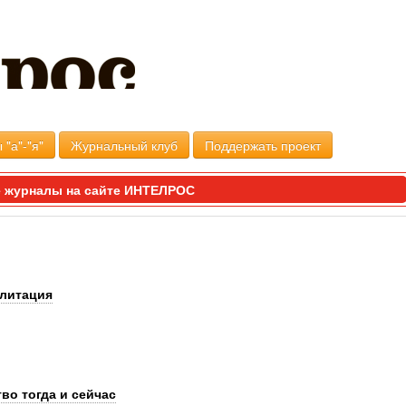
 "а"-"я"
Журнальный клуб
Поддержать проект
 журналы на сайте ИНТЕЛРОС
илитация
во тогда и сейчас