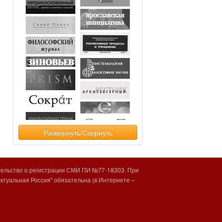
Развернуть/Свернуть
тельство о регистрации СМИ ПИ №77-18303. При
туальная Россия" обязательна (в Интернете –