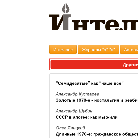
Интелрос
Журналы "а"-"я"
Авторы
Другие
“Семидесятые” как “наше все”
Александр Кустарев
Золотые 1970-е - ностальгия и реаб
Александр Шубин
СССР в апогее: как мы жили
Олег Яницкий
Длинные 1970-е: гражданское общест