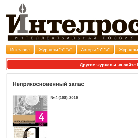
Интелрос
Журналы "а"-"я"
Авторы "а"-"я"
Журналь
Другие журналы на сайт
Неприкосновенный запас
№ 4 (108), 2016