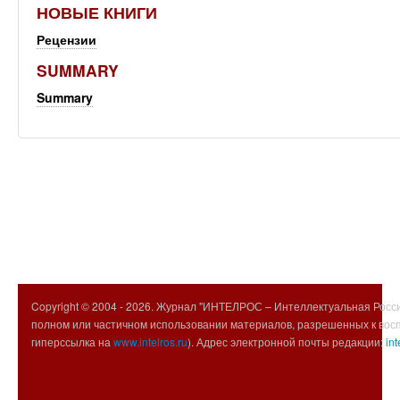
НОВЫЕ КНИГИ
Рецензии
SUMMARY
Summary
Copyright © 2004 -
2026. Журнал "ИНТЕЛРОС – Интеллектуальная Росси
полном или частичном использовании материалов, разрешенных к вос
гиперссылка на
www.intelros.ru
). Адрес электронной почты редакции:
int