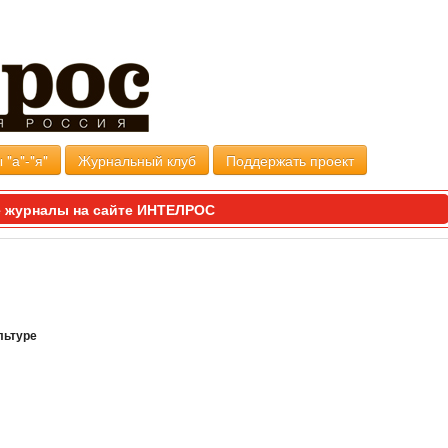
 "а"-"я"
Журнальный клуб
Поддержать проект
 журналы на сайте ИНТЕЛРОС
льтуре