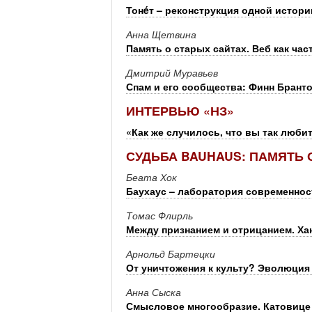
Тонéт – реконструкция одной истори
Анна Щетвина
Память о старых сайтах. Веб как час
Дмитрий Муравьев
Спам и его сообщества: Финн Бранто
ИНТЕРВЬЮ «НЗ»
«Как же случилось, что вы так люби
СУДЬБА BAUHAUS: ПАМЯТЬ 
Беата Хок
Баухаус – лаборатория современнос
Томас Флирль
Между признанием и отрицанием. Хан
Арнольд Бартецки
От уничтожения к культу? Эволюция
Анна Сыска
Смысловое многообразие. Катовице 