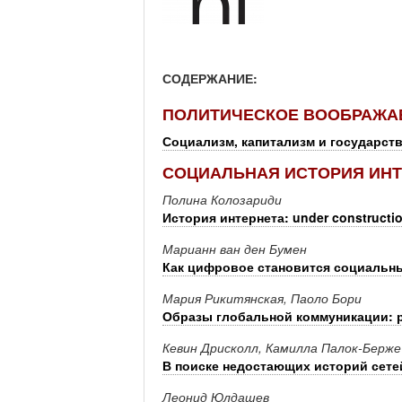
СОДЕРЖАНИЕ:
ПОЛИТИЧЕСКОЕ ВООБРАЖА
Социализм, капитализм и государст
СОЦИАЛЬНАЯ ИСТОРИЯ ИНТ
Полина Колозариди
История интернета: under constructi
Марианн ван ден Бумен
Как цифровое становится социальн
Мария Рикитянская, Паоло Бори
Образы глобальной коммуникации: 
Кевин Дрисколл, Камилла Палок-Берже
В поиске недостающих историй сете
Леонид Юлдашев