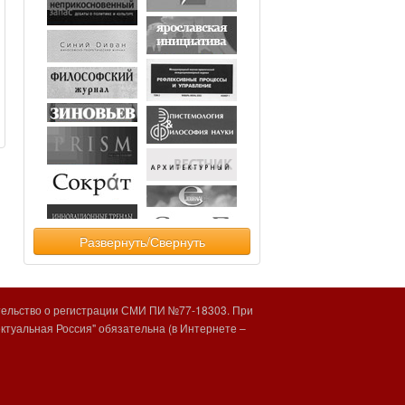
Развернуть/Свернуть
тельство о регистрации СМИ ПИ №77-18303. При
туальная Россия" обязательна (в Интернете –