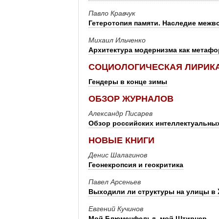
Павло Кравчук
Гетеротопия памяти. Наследие межв
Михаил Ильченко
Архитектура модернизма как метафо
СОЦИОЛОГИЧЕСКАЯ ЛИРИК
Гендеры в конце зимы
ОБЗОР ЖУРНАЛОВ
Александр Писарев
Обзор российских интеллектуальны
НОВЫЕ КНИГИ
Денис Шалагинов
Геонекропсия и геокритика
Павел Арсеньев
Выходили ли структуры на улицы в X
Евгений Кучинов
Мой Блюменфельд, мой Штирнер