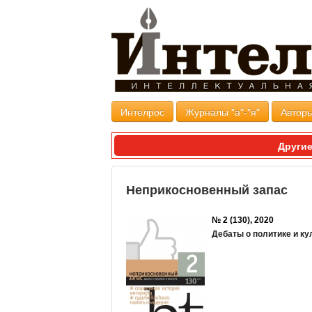
Интелрос
Журналы "а"-"я"
Авторы
Другие
Неприкосновенный запас
№ 2 (130), 2020
Дебаты о политике и ку