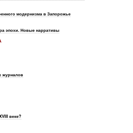
оенного модернизма в Запорожье
ра эпохи. Новые нарративы
А
х журналов
VIII веке?