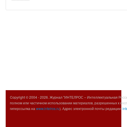
Copyright © 2004 -
2026. Журнал "ИНТЕЛРОС – Интеллектуальная Росси
полном или частичном использовании материалов, разрешенных к вос
гиперссылка на
www.intelros.ru
). Адрес электронной почты редакции:
int