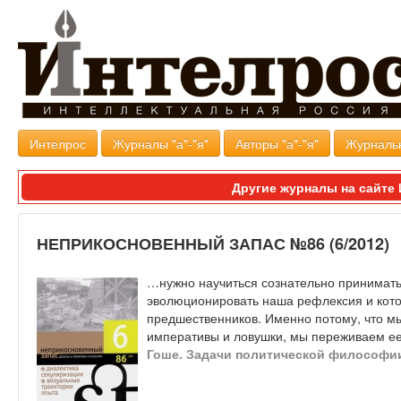
Интелрос
Журналы "а"-"я"
Авторы "а"-"я"
Журналь
Другие журналы на сайт
НЕПРИКОСНОВЕННЫЙ ЗАПАС №86 (6/2012)
…нужно научиться сознательно принимать 
эволюционировать наша рефлексия и кото
предшественников. Именно потому, что м
императивы и ловушки, мы переживаем ее
Гоше. Задачи политической философи