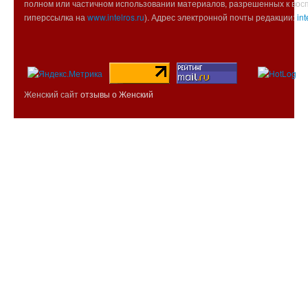
полном или частичном использовании материалов, разрешенных к вос
гиперссылка на
www.intelros.ru
). Адрес электронной почты редакции:
int
Женский сайт
отзывы о Женский