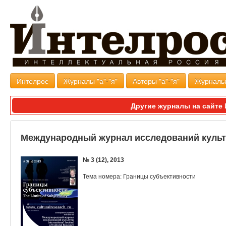
Интелрос
Журналы "а"-"я"
Авторы "а"-"я"
Журналь
Другие журналы на сайт
Международный журнал исследований куль
№ 3 (12), 2013
Тема номера: Границы субъективности