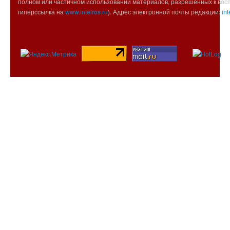
полном или частичном использовании материалов, разрешенных к вос
гиперссылка на
www.intelros.ru
). Адрес электронной почты редакции:
int