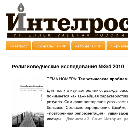
Интелрос
Журналы "а"-"я"
Авторы "а"-"я"
Журналь
Религиоведческие исследования №3/4 2010
ТЕМА НОМЕРА:
Теоретические проблем
Для тех, кто изучает религию, дважды ра
понимается как важнейшая характеристик
ритуала. Сам факт повторения указывает 
большее. Согласно определению Джеймс Х
«повторенная репрезентация», удваиваю
дважды…
Джонатан З. Смит. История, 