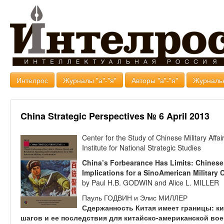
Интелрос
Журналы "а"-"я"
Авторы "а"-"я"
Журналь
China Strategic Perspectives № 6 April 2013
Center for the Study of Chinese Military Affai
Institute for National Strategic Studies
China’s Forbearance Has Limits: Chinese 
Implications for a
SinoAmerican Military 
by Paul H.B. GODWIN and Alice L. MILLER
Пауль ГОДВИН и Элис МИЛЛЕР
Сдержанность Китая имеет границы: ки
шагов и ее последствия для китайско-американской во