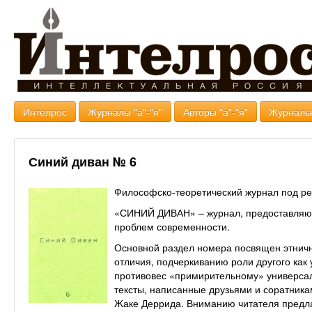
Интелрос
Журналы "а"-"я"
Авторы "а"-"я"
Журналь
Синий диван № 6
Философско-теоретический журнал под р
«СИНИЙ ДИВАН» – журнал, предоставляю
проблем современности.
Основной раздел номера посвящен этничн
отличия, подчеркиванию роли другого как 
противовес «примирительному» универса
тексты, написанные друзьями и соратник
Жаке Деррида. Вниманию читателя предла