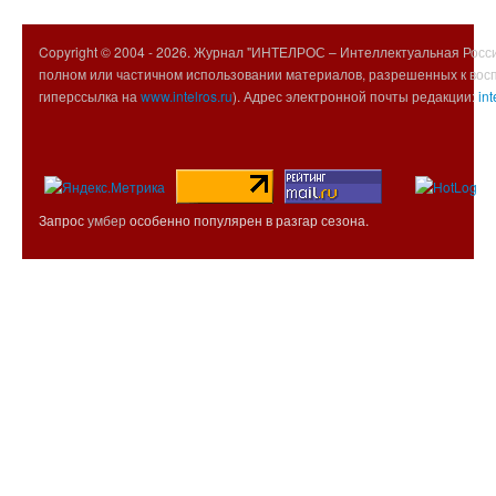
Copyright © 2004 -
2026. Журнал "ИНТЕЛРОС – Интеллектуальная Росси
полном или частичном использовании материалов, разрешенных к вос
гиперссылка на
www.intelros.ru
). Адрес электронной почты редакции:
int
Запрос
умбер
особенно популярен в разгар сезона.