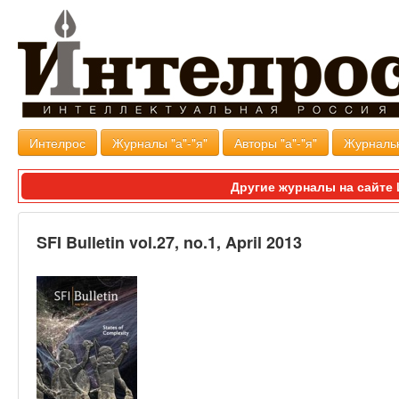
Интелрос
Журналы "а"-"я"
Авторы "а"-"я"
Журналь
Другие журналы на сайт
SFI Bulletin vol.27, no.1, April 2013