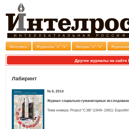
Интелрос
Журналы "а"-"я"
Авторы "а"-"я"
Журналь
Другие журналы на сайт
Лабиринт
№ 6, 2014
Журнал социально-гуманитарных исследован
Тема номера:
Project “СЭВ” (1949–1991): Export/i