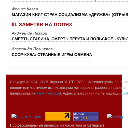
Феликс Каган
МАГАЗИН КНИГ СТРАН СОЦИАЛИЗМА «ДРУЖБА» (ОТРЫ
III. ЗАМЕТКИ НА ПОЛЯХ
Анджей де Лазари
СМЕРТЬ СТАЛИНА, СМЕРТЬ БЕРУТА И ПОЛЬСКОЕ «КУЛ
Александр Левинтов
СССР-КУБА: СТРАННЫЕ ИГРЫ ОБМЕНА
Copyright © 2004 -
2026. Журнал "ИНТЕЛРОС – Интеллектуальная Росси
полном или частичном использовании материалов, разрешенных к вос
гиперссылка на
www.intelros.ru
). Адрес электронной почты редакции:
int
Профессиональные
прогнозы на баскетбол
от bettingcafe