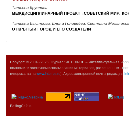
Татьяна Круглова
МЕЖДИСЦИПЛИНАРНЫЙ ПРОЕКТ «СОВЕТСКИЙ МИР: К
Татьяна Быстрова, Елена Головнёва, Светлана Мельнико
ОТКРЫТЫЙ ГОРОД И ЕГО СОЗДАТЕЛИ
Copyright © 2004 -
2026. Журнал "ИНТЕЛРОС – Интеллектуальная Росси
полном или частичном использовании материалов, разрешенных к вос
гиперссылка на
www.intelros.ru
). Адрес электронной почты редакции:
int
BettingCafe.ru