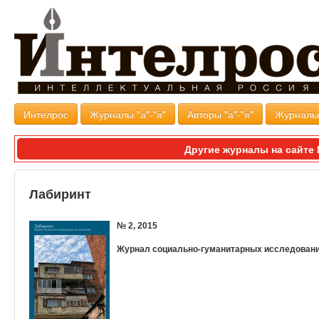
Интелрос
Журналы "а"-"я"
Авторы "а"-"я"
Журналь
Другие журналы на сайт
Лабиринт
№ 2, 2015
Журнал социально-гуманитарных исследован