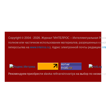
Copyright © 2004 -
2026. Журнал "ИНТЕЛРОС – Интеллектуальная Росси
полном или частичном использовании материалов, разрешенных к вос
гиперссылка на
www.intelros.ru
). Адрес электронной почты редакции:
int
Рекомендуем приобрести
stavka-refinansirovaniya
на выбор по низким ц