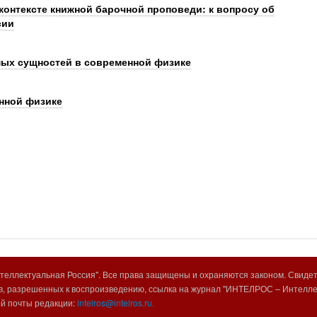
контексте книжной барочной проповеди: к вопросу об
сии
мых сущностей в современной физике
нной физике
еллектуальная Россия". Все права защищены и охраняются законом. Свиде
, разрешенных к воспроизведению, ссылка на журнал "ИНТЕЛРОС – Интеллек
ой почты редакции:
intelros@intelros.ru.