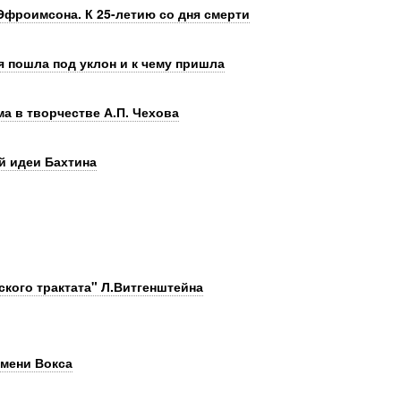
Эфроимсона. К 25-летию со дня смерти
 пошла под уклон и к чему пришла
ма в творчестве А.П. Чехова
й идеи Бахтина
кого трактата" Л.Витгенштейна
имени Вокса