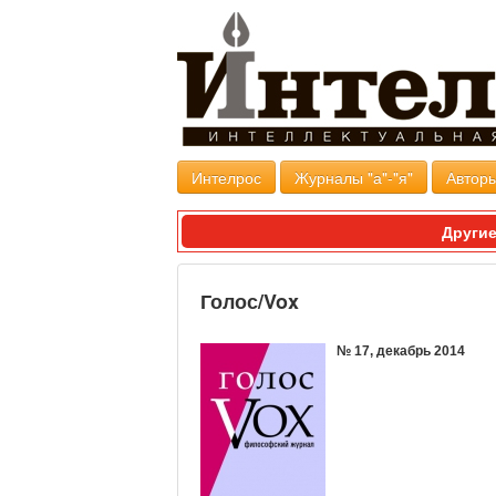
Интелрос
Журналы "а"-"я"
Авторы
Другие
Голос/Vox
№ 17, декабрь 2014