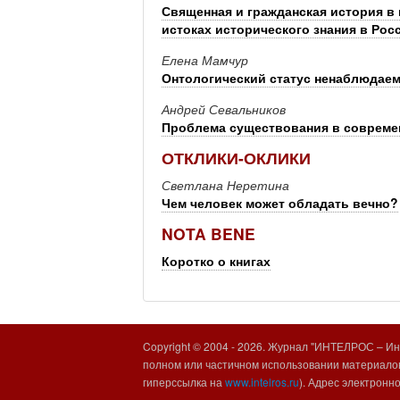
Священная и гражданская история в 
истоках исторического знания в Рос
Елена Мамчур
Онтологический статус ненаблюдае
Андрей Севальников
Проблема существования в совреме
ОТКЛИКИ-ОКЛИКИ
Светлана Неретина
Чем человек может обладать вечно?
NOTA BENE
Коротко о книгах
Copyright © 2004 -
2026. Журнал "ИНТЕЛРОС – Инт
полном или частичном использовании материалов
гиперссылка на
www.intelros.ru
). Адрес электронн