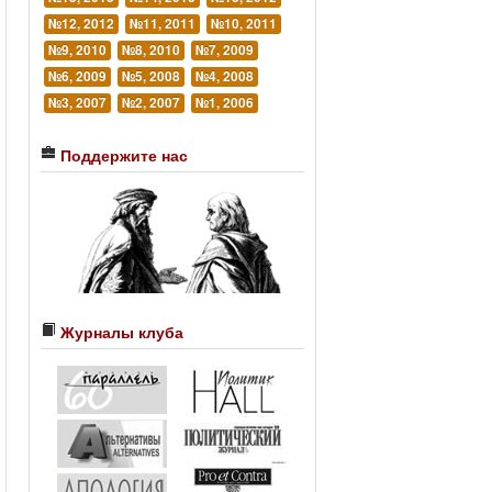
№12, 2012
№11, 2011
№10, 2011
№9, 2010
№8, 2010
№7, 2009
№6, 2009
№5, 2008
№4, 2008
№3, 2007
№2, 2007
№1, 2006
Поддержите нас
Журналы клуба