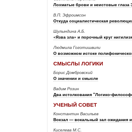
Лохматые брови и неистовые глаза 
В.П. Эфроимсон
Откуда социалистическая революция
Шулындина А.Б.
«Язва зла» и порочный круг нигилиз
Людмила Гоготишвили
О возможном истоке полифоническо
СМЫСЛЫ ЛОГИКИ
Борис Домбровский
О значении и смысле
Вадим Розин
Два истолкования "Логико-философс
УЧЕНЫЙ СОВЕТ
Константин Васильев
Вокзал — вокальный зал ожидания 
Киселева М.С.