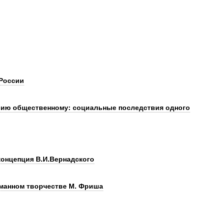
 России
вию общественному: социальные последствия одного
 концепция В.И.Вернадского
манном творчестве М. Фриша