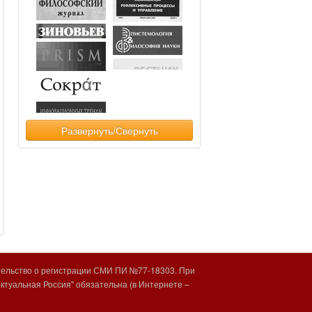
Развернуть/Свернуть
тельство о регистрации СМИ ПИ №77-18303. При
туальная Россия" обязательна (в Интернете –