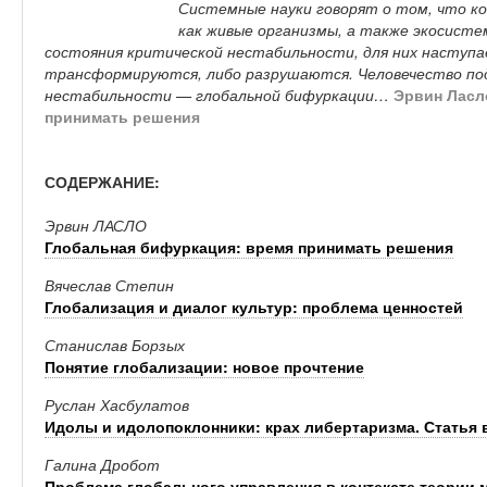
Системные науки говорят о том, что к
как живые организмы, а также экосист
состояния критической нестабильности, для них наступ
трансформируются, либо разрушаются. Человечество по
нестабильности — глобальной бифуркации…
Эрвин Ласл
принимать решения
СОДЕРЖАНИЕ:
Эрвин ЛАСЛО
Глобальная бифуркация: время принимать решения
Вячеслав Степин
Глобализация и диалог культур: проблема ценностей
Станислав Борзых
Понятие глобализации: новое прочтение
Руслан Хасбулатов
Идолы и идолопоклонники: крах либертаризма. Статья 
Галина Дробот
Проблема глобального управления в контексте теории