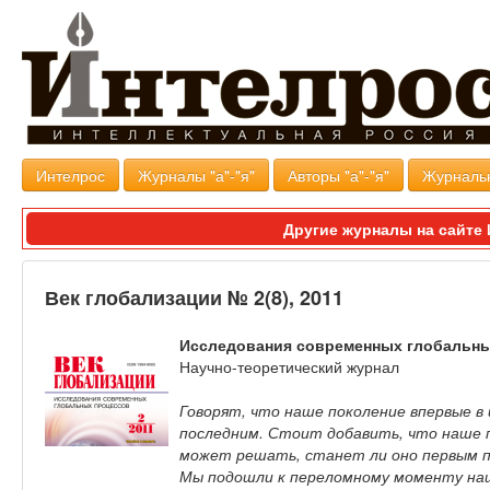
Интелрос
Журналы "а"-"я"
Авторы "а"-"я"
Журналь
Другие журналы на сайт
Век глобализации № 2(8), 2011
Исследования современных глобальн
Научно-теоретический журнал
Говорят, что наше поколение впервые 
последним. Стоит добавить, что наше 
может решать, станет ли оно первым п
Мы подошли к переломному моменту наш