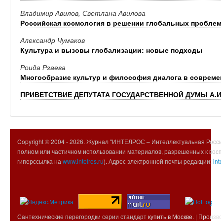
Владимир Авилов, Светлана Авилова
Российская космология в решении глобальных пробле
Александр Чумаков
Культура и вызовы глобализации: новые подходы
Роида Рзаева
Многообразие культур и философия диалога в совреме
ПРИВЕТСТВИЕ ДЕПУТАТА ГОСУДАРСТВЕННОЙ ДУМЫ А.И
Copyright © 2004 -
2026. Журнал "ИНТЕЛРОС – Интеллектуальная Росси
полном или частичном использовании материалов, разрешенных к вос
гиперссылка на
www.intelros.ru
). Адрес электронной почты редакции:
int
Сантехнические перегородки серии стандарт
купить в Москве. | Произ