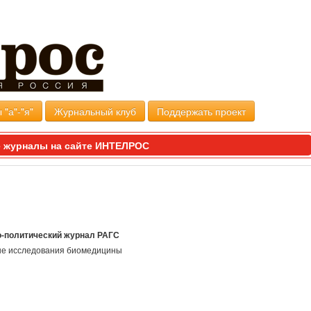
 "а"-"я"
Журнальный клуб
Поддержать проект
 журналы на сайте ИНТЕЛРОС
о-политический журнал РАГС
ые исследования биомедицины