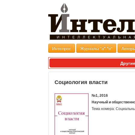
Интелрос
Журналы "а"-"я"
Авторы
Другие
Социология власти
№1, 2016
Научный и общественн
Тема номера: Социальн