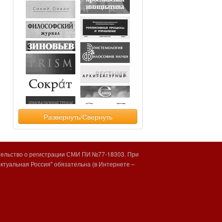
Развернуть/Свернуть
тельство о регистрации СМИ ПИ №77-18303. При
туальная Россия" обязательна (в Интернете –