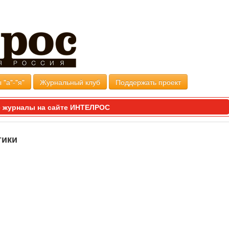
 "а"-"я"
Журнальный клуб
Поддержать проект
 журналы на сайте ИНТЕЛРОС
тики