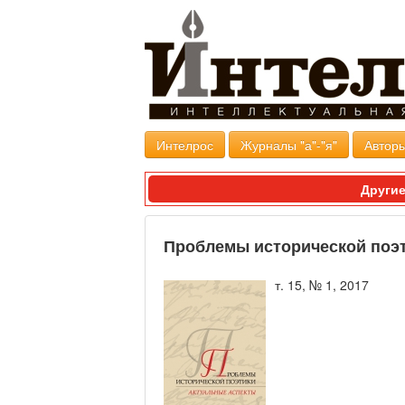
Интелрос
Журналы "а"-"я"
Авторы
Другие
Проблемы исторической поэ
т. 15, № 1, 2017