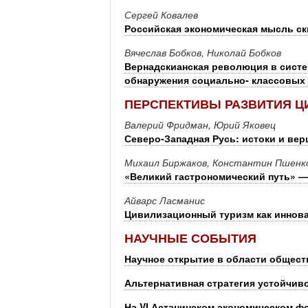
Сергей Ковалев
Российская экономическая мысль ск
Вячеслав Бобков, Николай Бобков
Вернадскианская революция в систе
обнаружения социально- классовых 
ПЕРСПЕКТИВЫ РАЗВИТИЯ Ц
Валерий Фридман, Юрий Яковец
Северо-Западная Русь: истоки и ве
Михаил Биржаков, Константин Пшенко
«Великий гастрономический путь» 
Айварс Ласманис
Цивилизационный туризм как иннов
НАУЧНЫЕ СОБЫТИЯ
Научное открытие в области общест
Альтернативная стратегия устойчив
На VI Астанинском экономическом ф