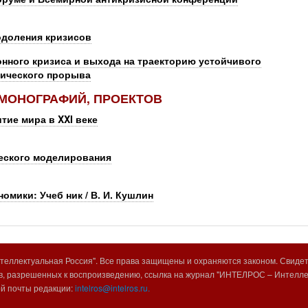
одоления кризисов
нного кризиса и выхода на траекторию устойчивого
гического прорыва
 МОНОГРАФИЙ, ПРОЕКТОВ
тие мира в XXI веке
ческого моделирования
омики: Учеб ник / В. И. Кушлин
еллектуальная Россия". Все права защищены и охраняются законом. Свиде
, разрешенных к воспроизведению, ссылка на журнал "ИНТЕЛРОС – Интеллек
ой почты редакции:
intelros@intelros.ru.