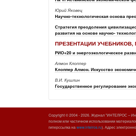
Юрий Яковец
Научно-технологическая основа пре
Стратегия преодоления цивилизацио
развития на основе научно- техноло
ПРЕЗЕНТАЦИИ УЧЕБНИКОВ,
РИО+20 и энергоэкологическое разви
Алмон Клоппер
Клоппер Алмон. Искусство экономи
В.И. Кушлин
Государственное регулирование экон
Copyright © 2004 -
2026. Журнал "ИНТЕЛРОС – Инт
полном или частичном использовании материалов
гиперссылка на
www.intelros.ru
). Адрес электронн