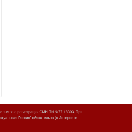
тельство о регистрации СМИ ПИ №77-18303. При
туальная Россия" обязательна (в Интернете –