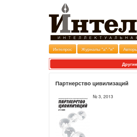
Интелрос
Журналы "а"-"я"
Авторы
Другие
Партнерство цивилизаций
№ 3, 2013