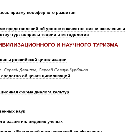
возь призму ноосферного развития
ме представлений об уровне и качестве жизни населения и
структур: вопросы теории и методологии
ИВИЛИЗАЦИОННОГО И НАУЧНОГО ТУРИЗМА
ршины российской цивилизации
, Сергей Данилов, Сергей Савнук-Курбанов
— средство общения цивилизаций
ационная форма диалога культур
венных наук
ого развития: видение ученых
оруме и Всемирной антикризисной конференции