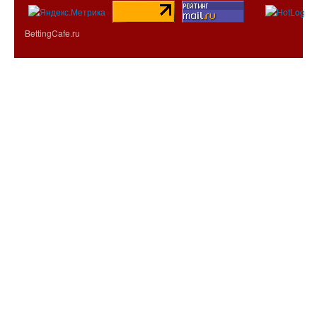
BettingCafe.ru