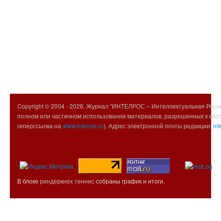
Copyright © 2004 -
2026. Журнал "ИНТЕЛРОС – Интеллектуальная Росси
полном или частичном использовании материалов, разрешенных к вос
гиперссылка на
www.intelros.ru
). Адрес электронной почты редакции:
int
В блоке
риндеркнех теннис
собраны график и итоги.