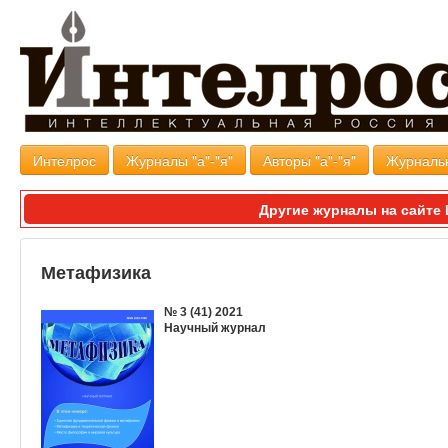
Интелрос
Журналы "а"-"я"
Авторы "а"-"я"
Журналь
Другие журналы на сайт
Метафизика
№ 3 (41) 2021
Научный журнал