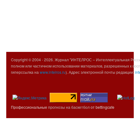
Copyright © 2004 -
2026. Журнал "ИНТЕЛРОС – Интеллектуальная Росси
полном или частичном использовании материалов, разрешенных к вос
гиперссылка на
www.intelros.ru
). Адрес электронной почты редакции:
int
Профессиональные
прогнозы на баскетбол
от bettingcafe