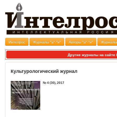
Интелрос
Журналы "а"-"я"
Авторы "а"-"я"
Журналь
Другие журналы на сайт
Культурологический журнал
№ 4 (30), 2017