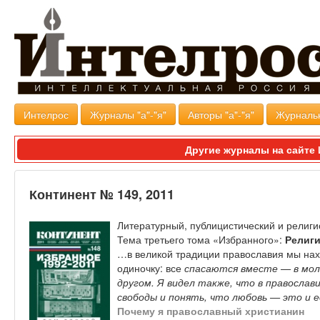
Интелрос
Журналы "а"-"я"
Авторы "а"-"я"
Журналь
Другие журналы на сайт
Континент № 149, 2011
Литературный, публицистический и религ
Тема третьего тома «Избранного»:
Религи
…в великой традиции православия мы нахо
одиночку: все
спасаются вместе — в моли
другом. Я видел также, что в правосла
свободы и понять, что любовь — это и 
Почему я православный христианин