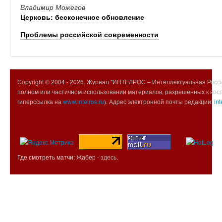
Владимир Можегов
Церковь: бесконечное обновление
Проблемы российской современности
Copyright © 2004 -
2026. Журнал "ИНТЕЛРОС – Интеллектуальная Росси
полном или частичном использовании материалов, разрешенных к вос
гиперссылка на
www.intelros.ru
). Адрес электронной почты редакции:
int
Где смотреть матчи: Жабер -
здесь
.