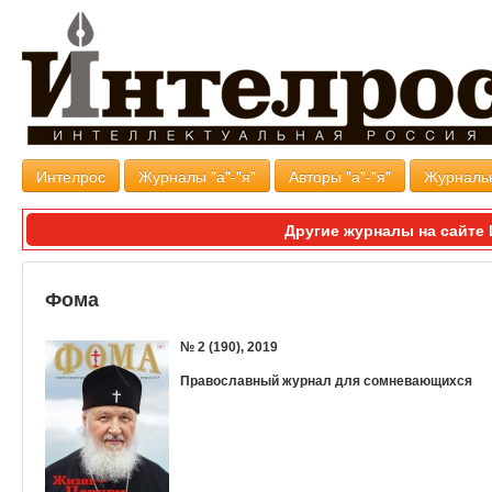
Интелрос
Журналы "а"-"я"
Авторы "а"-"я"
Журналь
Другие журналы на сайт
Фома
№ 2 (190), 2019
Православный журнал для сомневающихся