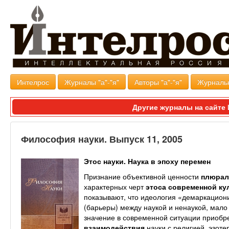
Интелрос
Журналы "а"-"я"
Авторы "а"-"я"
Журналь
Другие журналы на сайт
Философия науки. Выпуск 11, 2005
Этос науки. Наука в эпоху перемен
Признание объективной ценности
плюрал
характерных черт
этоса современной ку
показывают, что идеология «демаркацион
(барьеры) между наукой и ненаукой, мало
значение в современной ситуации приобр
взаимодействия
науки с религией, эзот