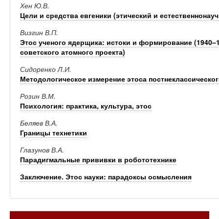
Хен Ю.В.
Цели и средства евгеники (этический и естественнонау
Визгин В.П.
Этос ученого ядерщика: истоки и формирование (1940–19
советского атомного проекта)
Сидоренко Л.И.
Методологическое измерение этоса постнеклассическо
Розин В.М.
Психология: практика, культура, этос
Беляев В.А.
Границы технетики
Глазунов В.А.
Парадигмальные прививки в робототехнике
Заключение. Этос науки: парадоксы осмысления