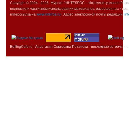
Copyright © 2004 -
2026. Журнал "ИНТЕЛРОС – Интеллектуальная Росси
полном или частичном использовании материалов, разрешенных к вос
гиперссылка на
www.intelros.ru
). Адрес электронной почты редакции:
int
BettingCafe.ru
| Анастасия Сергеевна Потапова - последние встречи и с