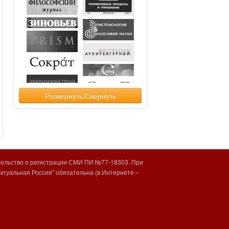
Развернуть/Свернуть
тельство о регистрации СМИ ПИ №77-18303. При
туальная Россия" обязательна (в Интернете –