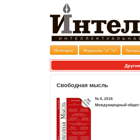
Интелрос
Журналы "а"-"я"
Авторы
Другие
Свободная мысль
№ 6, 2016
Международный общес