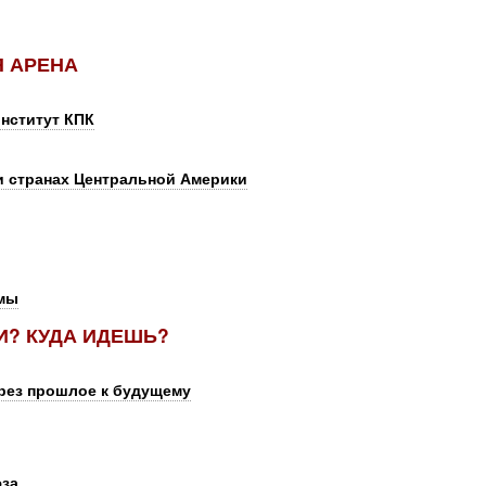
Я АРЕНА
нститут КПК
и странах Центральной Америки
рмы
ШИ? КУДА ИДЕШЬ?
рез прошлое к будущему
И
юза