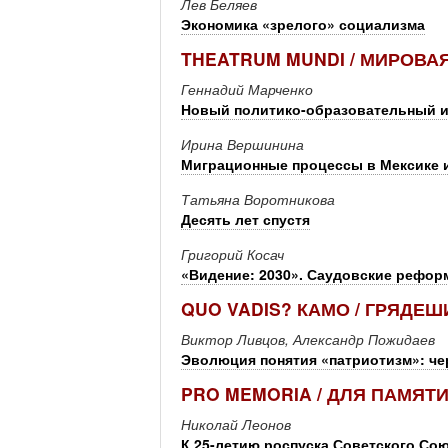
Лев Беляев
Экономика «зрелого» социализма
THEATRUM MUNDI / МИРОВА
Геннадий Марченко
Новый политико-образовательный и
Ирина Вершинина
Миграционные процессы в Мексике 
Татьяна Воротникова
Десять лет спустя
Григорий Косач
«Видение: 2030». Саудовские рефо
QUO VADIS? КАМО / ГРЯДЕ
Виктор Ливцов, Александр Пожидаев
Эволюция понятия «патриотизм»: че
PRO MEMORIA / ДЛЯ ПАМЯТ
Николай Леонов
К 25-летию роспуска Советского Со