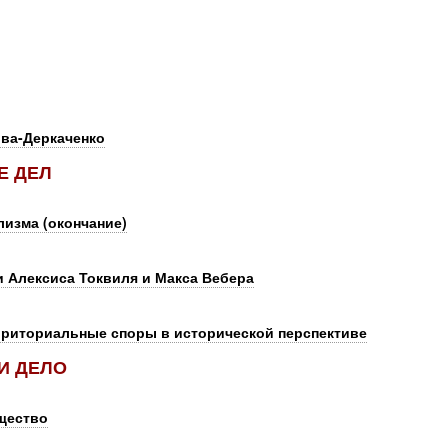
ва-Деркаченко
Е ДЕЛ
лизма (окончание)
 Алексиса Токвиля и Макса Вебера
рриториальные споры в исторической перспективе
 И ДЕЛО
щество