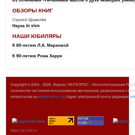
ОБЗОРЫ КНИГ
Сергей Щавелёв
Наука in vivo
НАШИ ЮБИЛЯРЫ
К 85-летию Л.А. Марковой
К 90-летию Рома Харре
Copyright © 2004 -
2026. Журнал "ИНТЕЛРОС – Интеллектуальная Росси
полном или частичном использовании материалов, разрешенных к вос
гиперссылка на
www.intelros.ru
). Адрес электронной почты редакции:
int
https://vp-cult.ru/