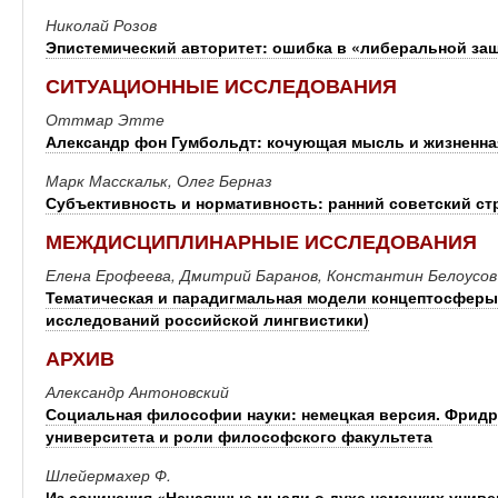
Николай Розов
Эпистемический авторитет: ошибка в «либеральной защ
СИТУАЦИОННЫЕ ИССЛЕДОВАНИЯ
Оттмар Этте
Александр фон Гумбольдт: кочующая мысль и жизненна
Марк Масскальк, Олег Берназ
Субъективность и нормативность: ранний советский ст
МЕЖДИСЦИПЛИНАРНЫЕ ИССЛЕДОВАНИЯ
Елена Ерофеева, Дмитрий Баранов, Константин Белоусов
Тематическая и парадигмальная модели концептосферы 
исследований российской лингвистики)
АРХИВ
Александр Антоновский
Социальная философии науки: немецкая версия. Фрид
университета и роли философского факультета
Шлейермахер Ф.
Из сочинения «Нечаянные мысли о духе немецких унив