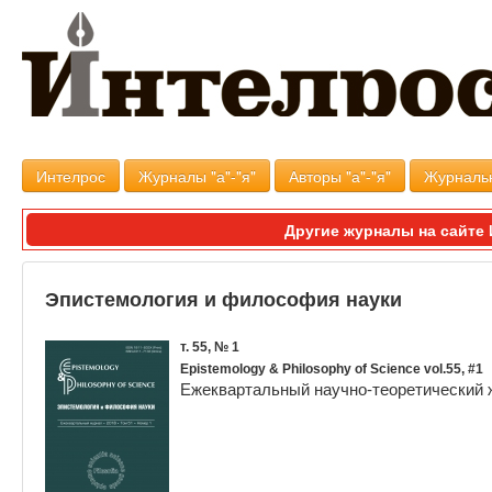
Интелрос
Журналы "а"-"я"
Авторы "а"-"я"
Журналь
Другие журналы на сайт
Эпистемология и философия науки
т. 55, № 1
Epistemology & Philosophy of Science vol.55, #1
Ежеквартальный научно-теоретический 