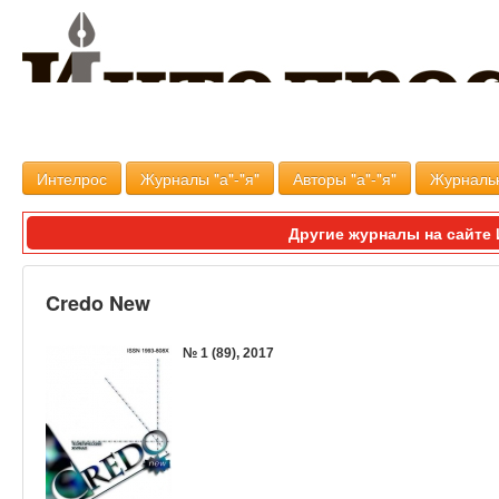
Интелрос
Журналы "а"-"я"
Авторы "а"-"я"
Журналь
Другие журналы на сайт
Credo New
№ 1 (89), 2017